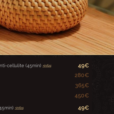
49€
nti-cellulite (45min)
+infos
280€
365€
450€
49€
(45min)
+infos