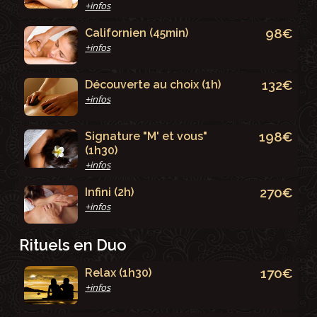
+infos
98€
Californien (45min)
+infos
132€
Découverte au choix (1h)
+infos
198€
Signature "M' et vous"
(1h30)
+infos
270€
Infini (2h)
+infos
Rituels en Duo
170€
Relax (1h30)
+infos