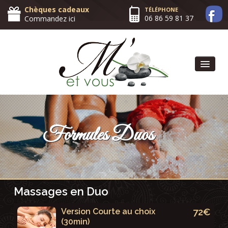
Chèques cadeaux
TÉLÉPHONE
06 86 59 81 37
Commandez ici
Accueil
Espace M' et vous
Formules Duos
Prestations
Cadeaux
Informations
Massages en Duo
Livre d'or
72€
Version Courte au choix
(30min)